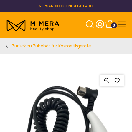
VERSANDKOSTENFREI AB 49€
0
Zurück zu Zubehör für Kosmetikgeräte