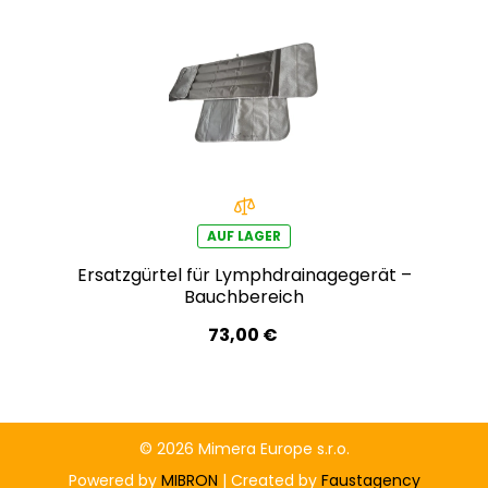
AUF LAGER
Ersatzgürtel für Lymphdrainagegerät –
Bauchbereich
73,00 €
© 2026 Mimera Europe s.r.o.
Powered by
MIBRON
| Created by
Faustagency