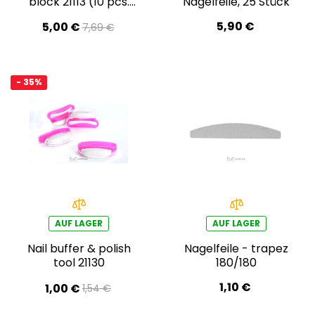
block 21113 (10 pcs.
Nagelfeile, 25 Stück
pack) – purple
5,90 €
5,00 €
7,69 €
- 35%
AUF LAGER
AUF LAGER
Nail buffer & polish
Nagelfeile - trapez
tool 21130
180/180
1,10 €
1,00 €
1,54 €