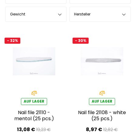
Gewicht
Hersteller
- 32%
- 30%
AUF LAGER
AUF LAGER
Nail file 21110 -
Nail file 21108 - white
mentol (25 pcs.)
(25 pcs.)
13,08 €
8,97 €
19,23 €
12,82 €