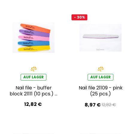
- 30%
AUF LAGER
AUF LAGER
Nail file - buffer
Nail file 21109 - pink
block 21111 (10 pcs.) -
(25 pcs.)
yellow
12,82 €
8,97 €
12,82 €