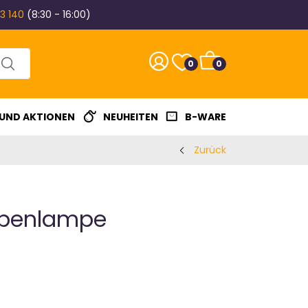
3 140
(8:30 - 16:00)
0
0
 UND AKTIONEN
NEUHEITEN
B-WARE
Zurück
upenlampe