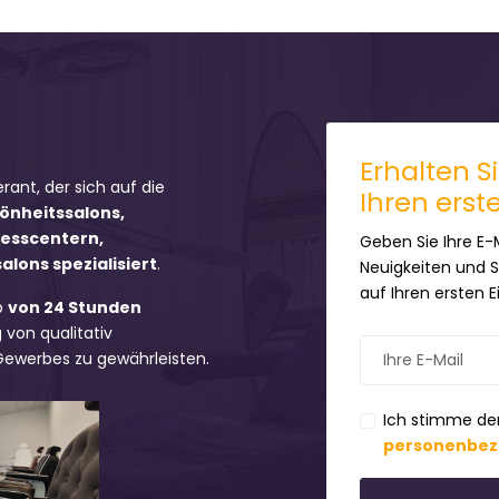
Erhalten S
erant, der sich auf die
Ihren erst
hönheitssalons,
nesscentern,
Geben Sie Ihre E-
lons spezialisiert
.
Neuigkeiten und 
auf Ihren ersten 
b
von 24 Stunden
 von qualitativ
 Gewerbes zu gewährleisten.
Ich stimme de
personenbez