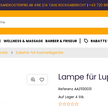
RSANDKOSTENFREI AB 49€
|
14 TAGE RÜCKGABERECHT
|
+43 720 88
|
E
WELLNESS & MASSAGE
BARBER & FRISEUR
RABATTE
eräte
Zubehör für Kosmetikgeräte
Lampe für L
Referenz
AAZ1130031
Auf Lager 4 Stk.