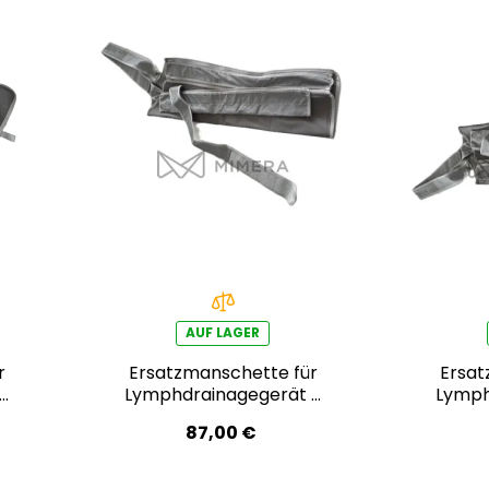
AUF LAGER
r
Ersatzmanschette für
Ersat
 –
Lymphdrainagegerät –
Lymph
rechter Arm
87,00 €