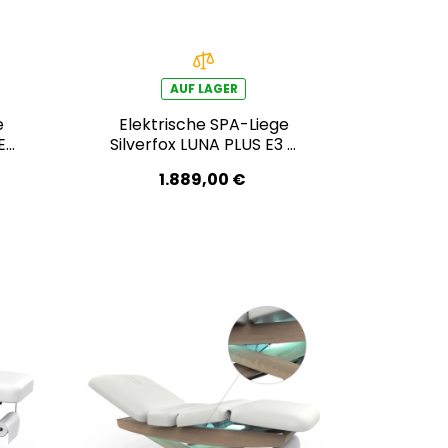
AUF LAGER
e
Elektrische SPA-Liege
 E4
Silverfox LUNA PLUS E3 –
mit Heizfunktion,
1.889,00 €
schwarznuss/hellgrau