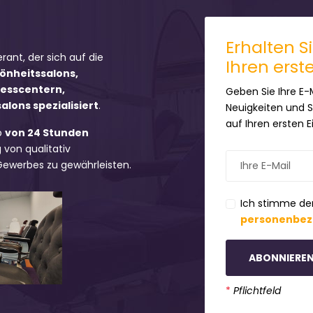
Erhalten S
erant, der sich auf die
Ihren erst
hönheitssalons,
nesscentern,
Geben Sie Ihre E-
lons spezialisiert
.
Neuigkeiten und 
auf Ihren ersten 
b
von 24 Stunden
 von qualitativ
 Gewerbes zu gewährleisten.
Ich stimme de
personenbez
ABONNIERE
*
Pflichtfeld