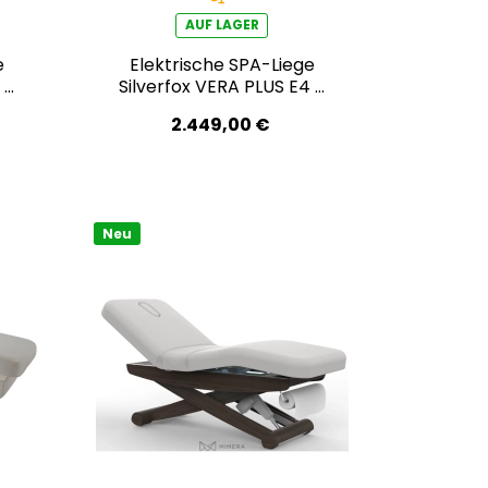
AUF LAGER
e
Elektrische SPA-Liege
 –
Silverfox VERA PLUS E4 –
o-
mit Heizfunktion
2.449,00 €
Neu