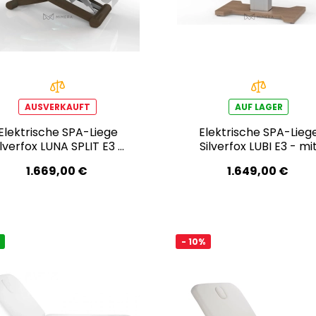
AUSVERKAUFT
AUF LAGER
Elektrische SPA-Liege
Elektrische SPA-Lieg
ilverfox LUNA SPLIT E3 -
Silverfox LUBI E3 - mi
schwarznuss/hellgrau
Heizfunktion
1.669,00 €
1.649,00 €
- 10%