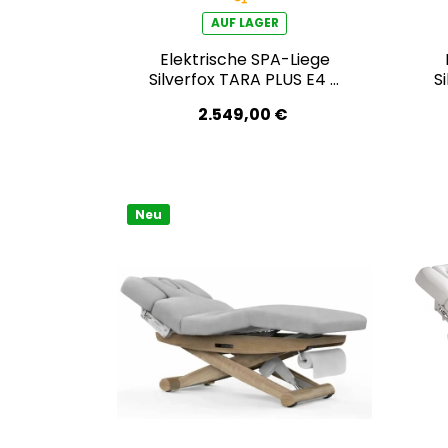
AUF LAGER
Elektrische SPA-Liege
Silverfox TARA PLUS E4 –
S
mit Heizfunktion, Audio-
m
2.549,00 €
Vibrationssystem,
schwarznuss/hellgrau
Neu