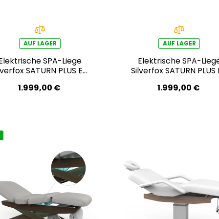
AUF LAGER
AUF LAGER
Elektrische SPA-Liege
Elektrische SPA-Lieg
lverfox SATURN PLUS E4
Silverfox SATURN PLUS
 mit Heizfunktion, weiß
– mit Heizfunktion,
1.999,00 €
1.999,00 €
hellgrau