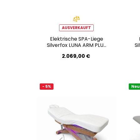
AUSVERKAUFT
Elektrische SPA-Liege
Silverfox LUNA ARM PLUS
Si
E3 – mit Heizfunktion,
–
2.069,00 €
Audio-Vibrationssystem,
teak/hellgrau
- 5%
Neu