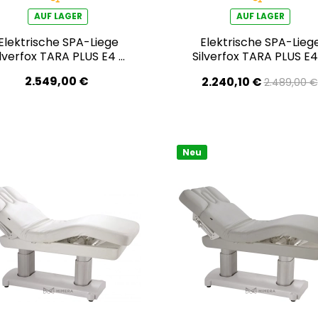
AUF LAGER
AUF LAGER
Elektrische SPA-Liege
Elektrische SPA-Lieg
ilverfox TARA PLUS E4 –
Silverfox TARA PLUS E4
it Heizfunktion, Audio-
mit Heizfunktion, Audi
2.549,00 €
2.240,10 €
2.489,00 €
Vibrationssystem,
Vibrationssystem,
aschegrau/hellgrau
teak/weiß
Neu