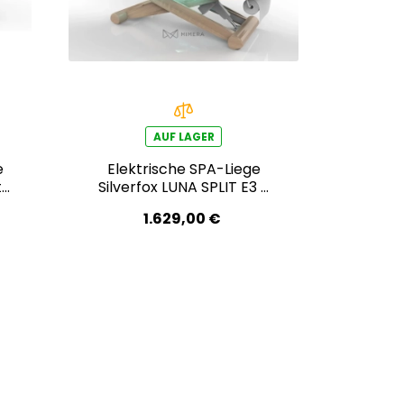
AUF LAGER
e
Elektrische SPA-Liege
t
Silverfox LUNA SPLIT E3 –
teak/weiß
1.629,00 €