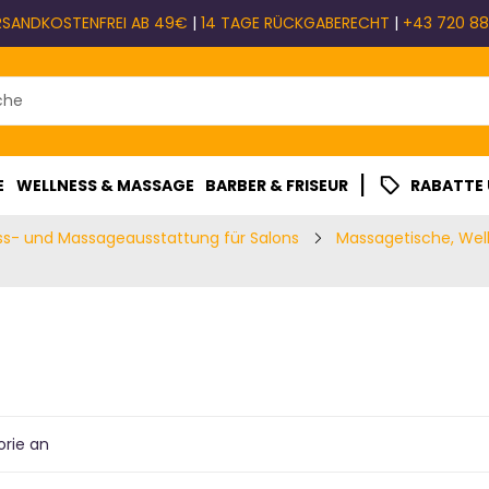
RSANDKOSTENFREI AB 49€
|
14 TAGE RÜCKGABERECHT
|
+43 720 88
|
E
WELLNESS & MASSAGE
BARBER & FRISEUR
RABATTE
ss- und Massageausstattung für Salons
Massagetische, Wel
orie an