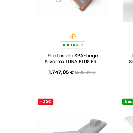
AUF LAGER
Elektrische SPA-Liege
Silverfox LUNA PLUS E3 –
S
mit Heizfunktion,
1.747,05 €
1.839,00 €
teak/weiß
- 20%
Neu