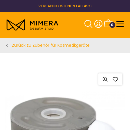
VERSANDKOSTENFREI AB 49€
0
Zurück zu Zubehör für Kosmetikgeräte