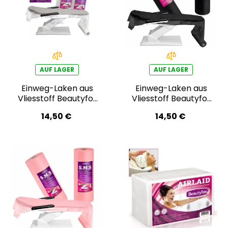
AUF LAGER
AUF LAGER
Einweg-Laken aus
Einweg-Laken aus
Vliesstoff Beautyfor
Vliesstoff Beautyfor
80cm × 150m
80cm × 150m,
14,50 €
14,50 €
schwarz