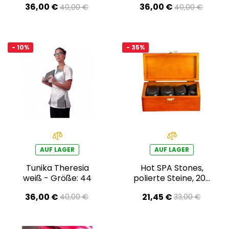
36,00 €
36,00 €
40,00 €
40,00 €
- 10%
- 35%
AUF LAGER
AUF LAGER
Tunika Theresia
Hot SPA Stones,
weiß - Größe: 44
polierte Steine, 20-
teiliges Set
36,00 €
21,45 €
40,00 €
33,00 €
AOB151010