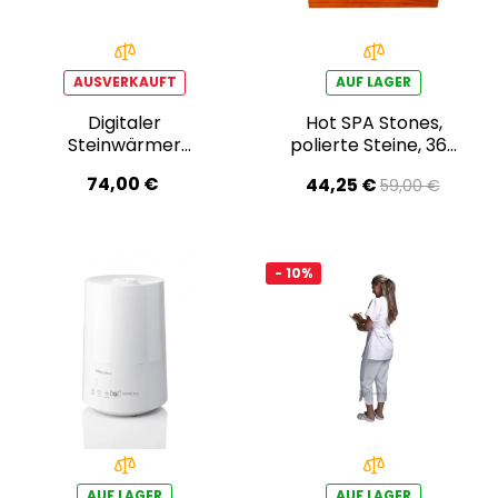
AUSVERKAUFT
AUF LAGER
Digitaler
Hot SPA Stones,
Steinwärmer
polierte Steine, 36-
Mittelgroß
teiliges Set
74,00 €
44,25 €
59,00 €
AOB1510500
- 10%
AUF LAGER
AUF LAGER