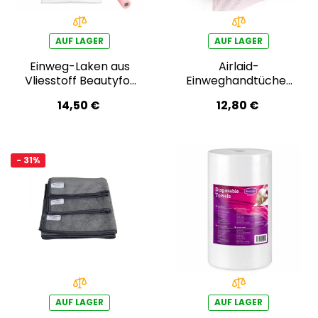
AUF LAGER
AUF LAGER
Einweg-Laken aus
Airlaid-
Vliesstoff Beautyfor
Einweghandtücher
80cm × 150m, rosa
Beautyfor 40 × 70
14,50 €
12,80 €
cm – 100 Stück
- 31%
AUF LAGER
AUF LAGER