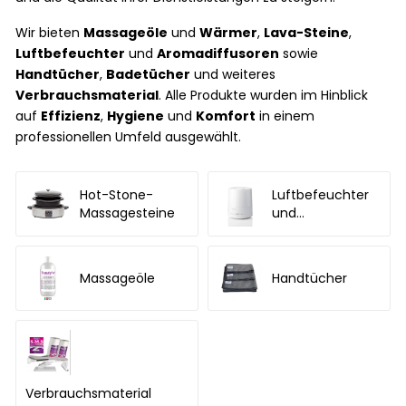
Wir bieten
Massageöle
und
Wärmer
,
Lava-Steine
,
Luftbefeuchter
und
Aromadiffusoren
sowie
Handtücher
,
Badetücher
und weiteres
Verbrauchsmaterial
. Alle Produkte wurden im Hinblick
auf
Effizienz
,
Hygiene
und
Komfort
in einem
professionellen Umfeld ausgewählt.
Hot-Stone-
Luftbefeuchter
Massagesteine
und
Aromadiffusoren
Massageöle
Handtücher
Verbrauchsmaterial