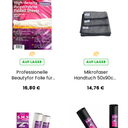
AUF LAGER
AUF LAGER
Professionelle
Mikrofaser
Beautyfor Folie für
Handtuch 50x90cm
Körperwickel 160 ×
- grau (6er Pack)
16,80 €
14,76 €
200 cm, 50 Stück