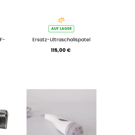
AUF LAGER
 F-
Ersatz-Ultraschallspatel
115,00 €