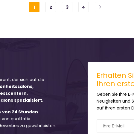
1
2
3
4
Erhalten S
erant, der sich auf die
Ihren erst
hönheitssalons,
nesscentern,
Geben Sie Ihre E-
lons spezialisiert
.
Neuigkeiten und 
auf Ihren ersten 
b
von 24 Stunden
 von qualitativ
 Gewerbes zu gewährleisten.