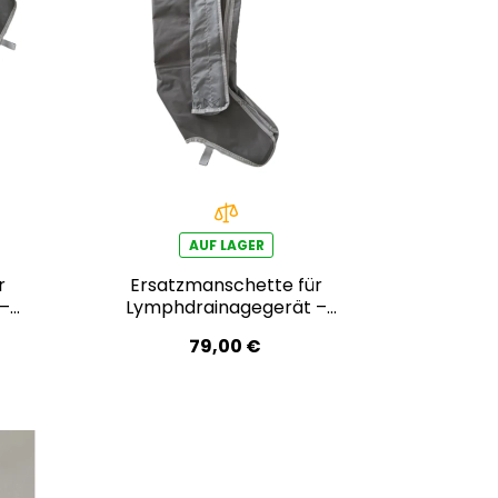
AUF LAGER
r
Ersatzmanschette für
–
Lymphdrainagegerät –
rechtes Bein
79,00 €