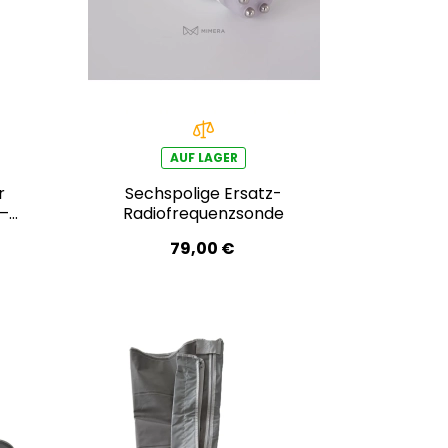
AUF LAGER
r
Sechspolige Ersatz-
–
Radiofrequenzsonde
79,00 €