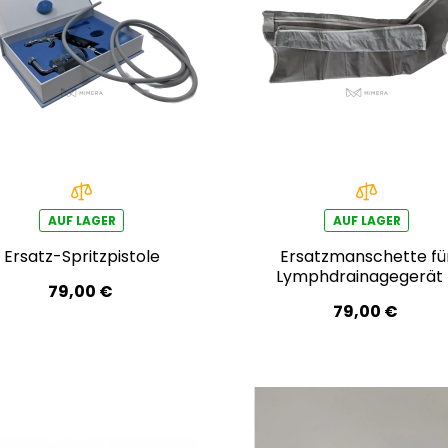
AUF LAGER
AUF LAGER
Ersatz-Spritzpistole
Ersatzmanschette fü
Lymphdrainagegerät 
79,00 €
linkes Bein
79,00 €