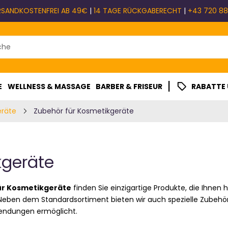
RSANDKOSTENFREI AB 49€
|
14 TAGE RÜCKGABERECHT
|
+43 720 88
|
E
WELLNESS & MASSAGE
BARBER & FRISEUR
RABATTE
eräte
Zubehör für Kosmetikgeräte
kgeräte
ür Kosmetikgeräte
finden Sie einzigartige Produkte, die Ihnen
. Neben dem Standardsortiment bieten wir auch spezielle Zubehö
endungen ermöglicht.