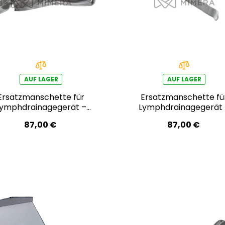
AUF LAGER
AUF LAGER
Ersatzmanschette für
Ersatzmanschette fü
Lymphdrainagegerät –
Lymphdrainagegerät 
linker Arm
rechter Arm
87,00 €
87,00 €