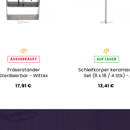
AUSVERKAUFT
AUF LAGER
Fräserständer
Schleifkörper keramis
Sterilisierbar - Wittex
Set (8 x 18 / 4 Stk) -
Wittex
17,91 €
13,41 €