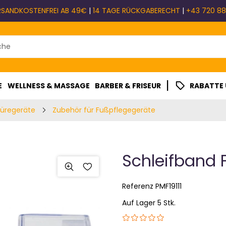
RSANDKOSTENFREI AB 49€
|
14 TAGE RÜCKGABERECHT
|
+43 720 88
|
E
WELLNESS & MASSAGE
BARBER & FRISEUR
RABATTE
küregeräte
Zubehör für Fußpflegegeräte
Schleifband F
Referenz
PMF19111
Auf Lager 5 Stk.