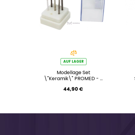
AUF LAGER
Modellage Set
\"Keramik\" PROMED - 5
pcs
44,90 €