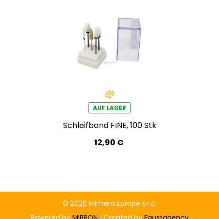
AUF LAGER
Schleifband FINE, 100 Stk
12,90 €
© 2026 Mimera Europe s.r.o.
Powered by
MIBRON
| Created by
Faustagency