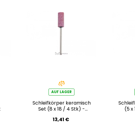
AUF LAGER
Schleifkörper keramisch
Schlei
x
Set (8 x 18 / 4 Stk) -
(5 x 
Wittex
13,41 €