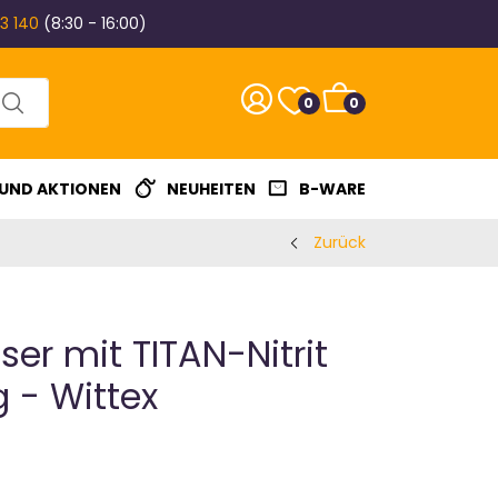
3 140
(8:30 - 16:00)
0
0
 UND AKTIONEN
NEUHEITEN
B-WARE
Zurück
ser mit TITAN-Nitrit
 - Wittex