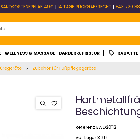
RSANDKOSTENFREI AB 49€
|
14 TAGE RÜCKGABERECHT
|
+43 720 88
|
E
WELLNESS & MASSAGE
BARBER & FRISEUR
RABATTE
küregeräte
Zubehör für Fußpflegegeräte
Hartmetallfrä
Beschichtung
Referenz
EWD20112
Auf Lager 3 Stk.