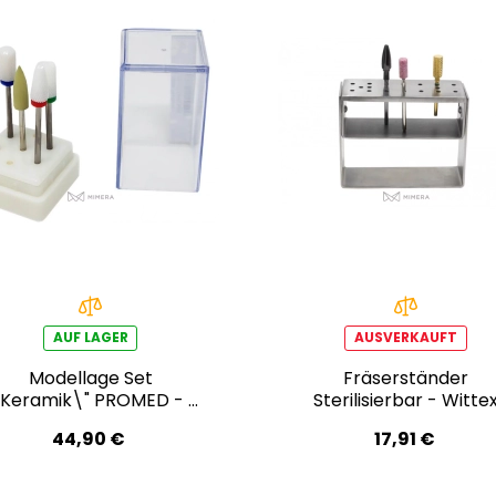
AUF LAGER
AUSVERKAUFT
Modellage Set
Fräserständer
"Keramik\" PROMED - 5
Sterilisierbar - Witte
pcs
44,90 €
17,91 €