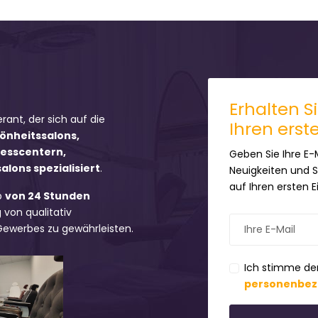
Erhalten S
erant, der sich auf die
Ihren erst
hönheitssalons,
nesscentern,
Geben Sie Ihre E-
lons spezialisiert
.
Neuigkeiten und 
auf Ihren ersten 
b
von 24 Stunden
 von qualitativ
 Gewerbes zu gewährleisten.
Ich stimme de
personenbez