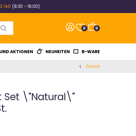
3 140
(8:30 - 16:00)
0
0
 UND AKTIONEN
NEUHEITEN
B-WARE
Zurück
 Set \"Natural\"
t.