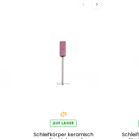
AUF LAGER
Schleifkörper keramisch
Schlei