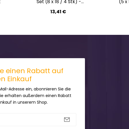
x
Set (8 x 18 / 4 Stk) -
(5 x 
Wittex
13,41 €
ie einen Rabatt auf
en Einkauf
Mail-Adresse ein, abonnieren Sie die
Sie erhalten außerdem einen Rabatt
Einkauf in unserem Shop.