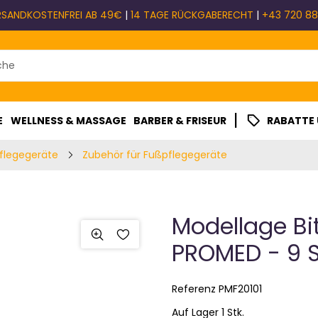
RSANDKOSTENFREI AB 49€
|
14 TAGE RÜCKGABERECHT
|
+43 720 88
|
E
WELLNESS & MASSAGE
BARBER & FRISEUR
RABATTE
flegegeräte
Zubehör für Fußpflegegeräte
Modellage Bit
PROMED - 9 S
Referenz
PMF20101
Auf Lager 1 Stk.