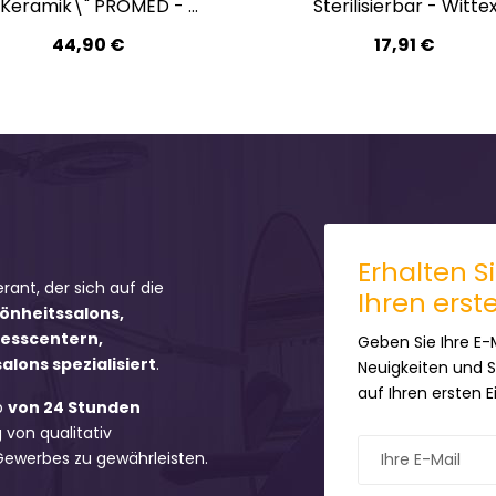
"Keramik\" PROMED - 5
Sterilisierbar - Witte
pcs
44,90 €
17,91 €
Erhalten S
erant, der sich auf die
Ihren erst
hönheitssalons,
nesscentern,
Geben Sie Ihre E-
lons spezialisiert
.
Neuigkeiten und 
auf Ihren ersten 
b
von 24 Stunden
 von qualitativ
 Gewerbes zu gewährleisten.