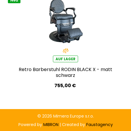
Neu
AUF LAGER
Retro Barberstuhl RODIN BLACK X - matt
schwarz
755,00 €
© 2026 Mimera Europe s.r.o.
Powered by
MIBRON
| Created by
Faustagency