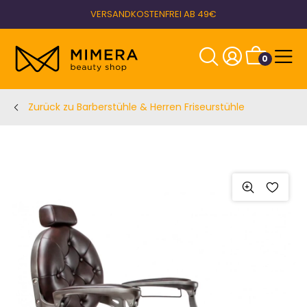
VERSANDKOSTENFREI AB 49€
0
Zurück zu Barberstühle & Herren Friseurstühle