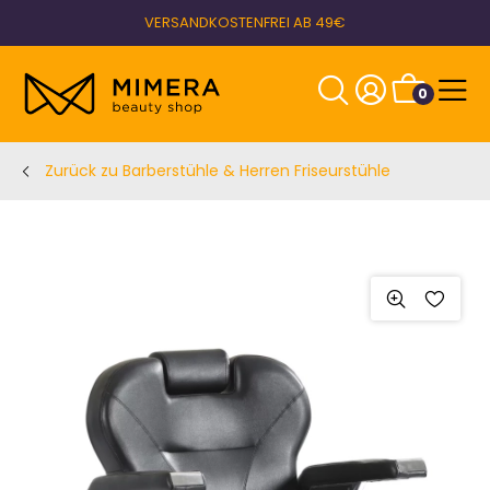
VERSANDKOSTENFREI AB 49€
0
Zurück zu Barberstühle & Herren Friseurstühle