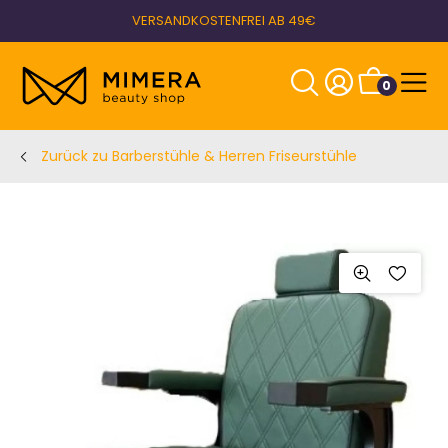
VERSANDKOSTENFREI AB 49€
0
Zurück zu Barberstühle & Herren Friseurstühle