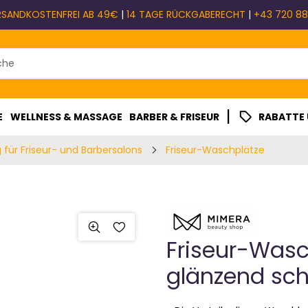
RSANDKOSTENFREI AB 49€
|
14 TAGE RÜCKGABERECHT
|
+43 720 88
|
E
WELLNESS & MASSAGE
BARBER & FRISEUR
RABATTE
 für Friseur- und Barbersalons
Friseur-Waschplätze
Friseur-Was
glänzend sc