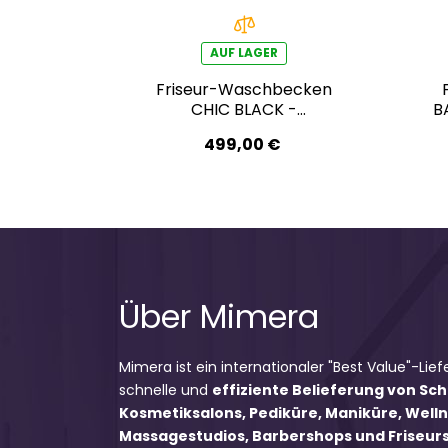
AUF LAGER
Friseur-Waschbecken
CHIC BLACK -
B
marmorgrau
499,00 €
Über Mimera
Mimera ist ein internationaler "Best Value"-Lief
schnelle und
effiziente Belieferung von Sc
Kosmetiksalons, Pediküre, Maniküre, Well
Massagestudios, Barbershops und Friseursa