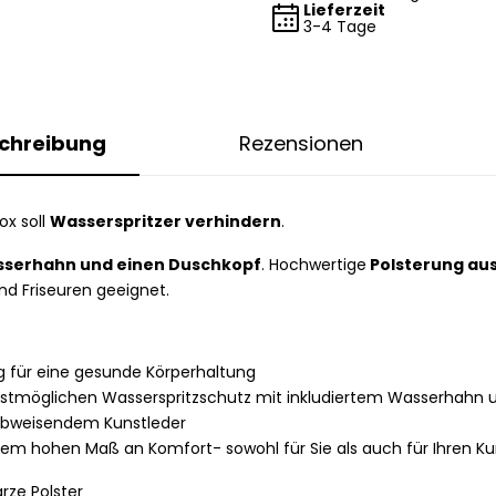
Lieferzeit
3-4 Tage
chreibung
Rezensionen
ox soll
Wasserspritzer verhindern
.
serhahn und einen Duschkopf
. Hochwertige
Polsterung aus
nd Friseuren geeignet.
ung für eine gesunde Körperhaltung
bestmöglichen Wasserspritzschutz mit inkludiertem Wasserhahn 
abweisendem Kunstleder
em hohen Maß an Komfort- sowohl für Sie als auch für Ihren K
rze Polster