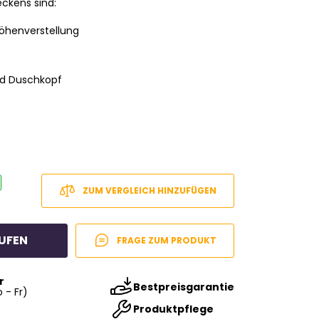
ckens sind:
höhenverstellung
nd Duschkopf
ZUM VERGLEICH HINZUFÜGEN
UFEN
FRAGE ZUM PRODUKT
r
Bestpreisgarantie
 - Fr)
Produktpflege