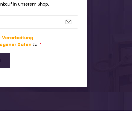
Einkauf in unserem Shop.
r
Verarbeitung
ogener Daten
zu.
*
N