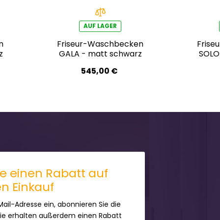
AUF LAGER
n
Friseur-Waschbecken
Frise
z
GALA - matt schwarz
SOLO
545,00 €
ie einen Rabatt auf
en Einkauf
Mail-Adresse ein, abonnieren Sie die
Sie erhalten außerdem einen Rabatt