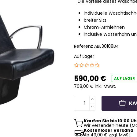
Die Vorteile dieses Waschbe
individuelle Waschtisch
breiter Sitz
Chrom-Armlehnen
inclusive Wasserhahn u
Referenz
ABE30108B4
Auf Lager
590,00 €
AUF LAGER
708,00 € inkl. MwSt.
KA
Kaufen Sie bis 10:00 Uh
Wir versenden heute (Mo
Kostenloser Versand
Ab 49,00 € zzgl. MwSt.