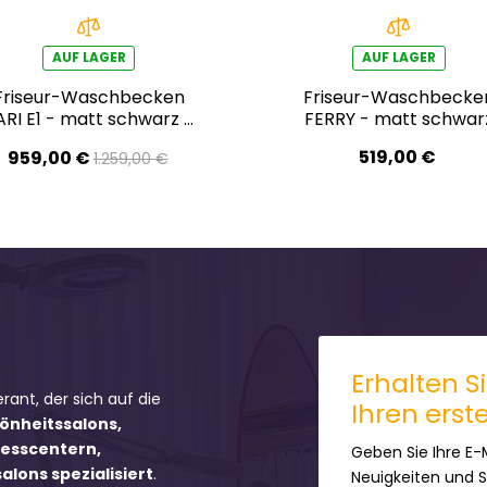
AUF LAGER
AUF LAGER
Friseur-Waschbecken
Friseur-Waschbecke
ARI E1 - matt schwarz -
FERRY - matt schwar
Ausstellungsstück
519,00 €
959,00 €
1.259,00 €
Erhalten S
erant, der sich auf die
Ihren erst
hönheitssalons,
nesscentern,
Geben Sie Ihre E-
lons spezialisiert
.
Neuigkeiten und 