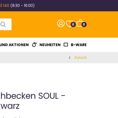
3 140
(8:30 - 16:00)
0
0
 UND AKTIONEN
NEUHEITEN
B-WARE
Zurück
chbecken SOUL -
hwarz