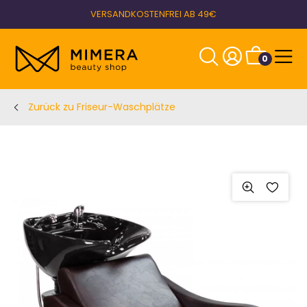
VERSANDKOSTENFREI AB 49€
0
Zurück zu Friseur-Waschplätze