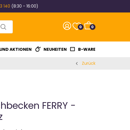
3 140
(8:30 - 16:00)
0
0
 UND AKTIONEN
NEUHEITEN
B-WARE
Zurück
chbecken FERRY -
z