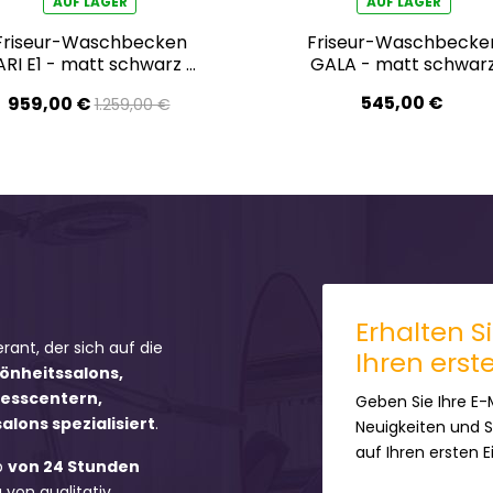
AUF LAGER
AUF LAGER
Friseur-Waschbecken
Friseur-Waschbecke
ARI E1 - matt schwarz -
GALA - matt schwar
Ausstellungsstück
545,00 €
959,00 €
1.259,00 €
Erhalten S
erant, der sich auf die
Ihren erst
hönheitssalons,
nesscentern,
Geben Sie Ihre E-
lons spezialisiert
.
Neuigkeiten und 
auf Ihren ersten 
b
von 24 Stunden
 von qualitativ