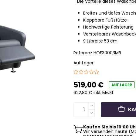
Die Vorteile dieses Waschbe
Breites und tiefes Wasc
Klappbare Fußstütze
Hochwertige Polsterung
Verstellbares Waschbec
Sitzbreite 53 cm
Referenz
HOE30003MB
Auf Lager
519,00 €
AUF LAGER
622,80 € inkl. MwSt.
KA
Kaufen Sie bis 10:00 Uh
Wir versenden heute (Mo