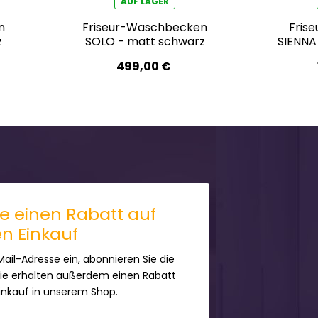
AUF LAGER
n
Friseur-Waschbecken
Fris
z
SOLO - matt schwarz
SIENNA
499,00 €
ie einen Rabatt auf
en Einkauf
Mail-Adresse ein, abonnieren Sie die
Sie erhalten außerdem einen Rabatt
Einkauf in unserem Shop.