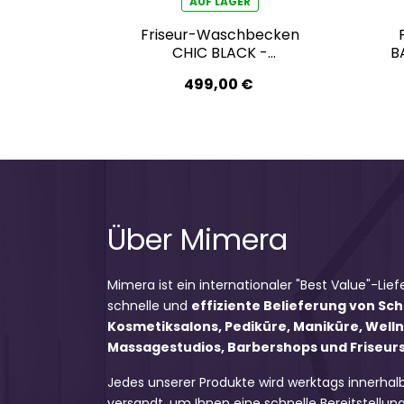
AUF LAGER
Friseur-Waschbecken
CHIC BLACK -
B
marmorgrau
499,00 €
Über Mimera
Mimera ist ein internationaler "Best Value"-Lief
schnelle und
effiziente Belieferung von Sc
Kosmetiksalons, Pediküre, Maniküre, Well
Massagestudios, Barbershops und Friseursa
Jedes unserer Produkte wird werktags innerhal
versandt, um Ihnen eine schnelle Bereitstellung