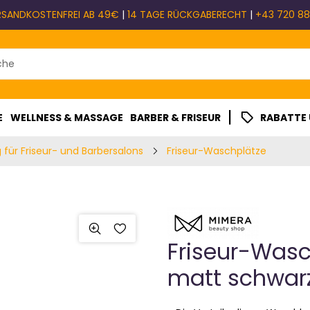
RSANDKOSTENFREI AB 49€
|
14 TAGE RÜCKGABERECHT
|
+43 720 88
|
E
WELLNESS & MASSAGE
BARBER & FRISEUR
RABATTE
 für Friseur- und Barbersalons
Friseur-Waschplätze
Friseur-Was
matt schwar