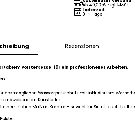
Kostenloser Versand
Ab 49,00 € zzgl. MwSt.
Lieferzeit
3-4 Tage
chreibung
Rezensionen
ablem Polstersessel für ein professionelles Arbeiten.
ken
für bestmöglichen Wasserspritzschutz mit inkludiertem Wasser
sserabweisendem Kunstleder
 einem hohen Maß an Komfort- sowohl für Sie als auch für Ihr
Polster