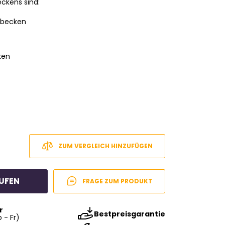
ckens sind:
hbecken
ken
ZUM VERGLEICH HINZUFÜGEN
UFEN
FRAGE ZUM PRODUKT
r
Bestpreisgarantie
 - Fr)