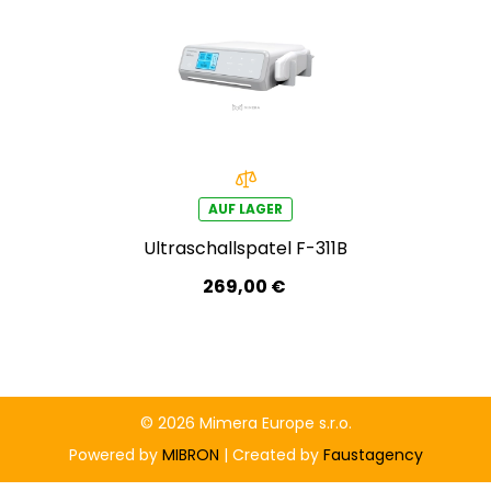
AUF LAGER
Ultraschallspatel F-311B
269,00 €
© 2026 Mimera Europe s.r.o.
Powered by
MIBRON
| Created by
Faustagency