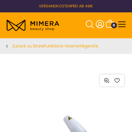
VERSANDKOSTENFREI AB 49€
0
Zurück zu Einzelfunktions-Kosmetikgeräte