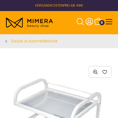
VERSANDKOSTENFREI AB 49€
0
Zurück zu Kosmetiktische