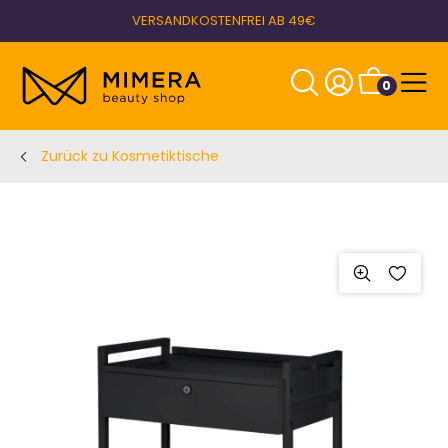
VERSANDKOSTENFREI AB 49€
0
Zurück zu Kosmetiktische