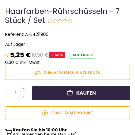
Haarfarben-Rührschüsseln - 7
Stück / Set
Referenz
AHE4211900
Auf Lager
5,25 €
10,50 €
- 50%
AUF LAGER
6,30 € inkl. MwSt.
ZUM VERGLEICH HINZUFÜGEN
KAUFEN
FRAGE ZUM PRODUKT
Kaufen Sie bis 10:00 Uhr
Wir versenden heute (Mo - Fr)