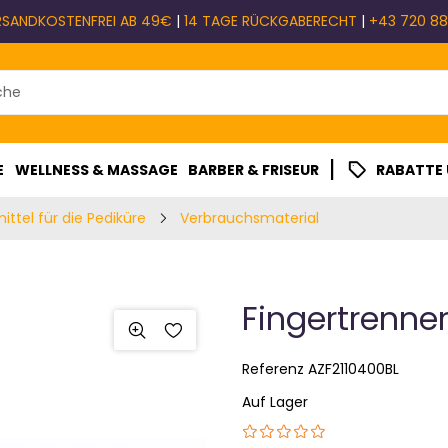
RSANDKOSTENFREI AB 49€
|
14 TAGE RÜCKGABERECHT
|
+43 720 88
|
E
WELLNESS & MASSAGE
BARBER & FRISEUR
RABATTE
mittel für die Pediküre
Verbrauchsmaterial
Fingertrenner
Referenz
AZF2110400BL
Auf Lager