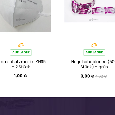
AUF LAGER
AUF LAGER
temschutzmaske KN95
Nagelschablonen (50
- 2 Stück
Stück) – grün
1,00 €
3,00 €
4,62 €