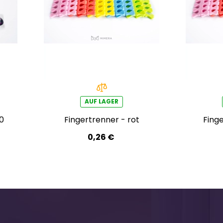
AUF LAGER
0
Fingertrenner - rot
Fing
0,26 €