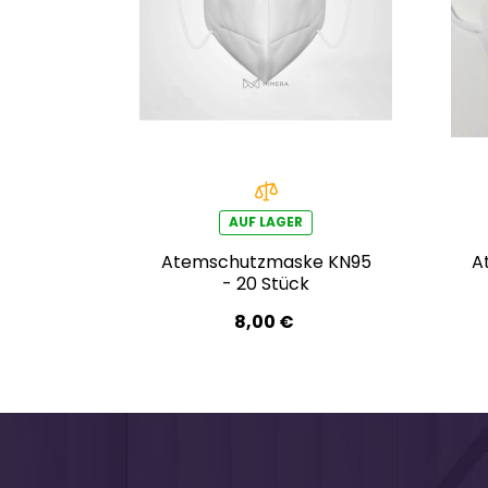
AUF LAGER
Atemschutzmaske KN95
A
- 20 Stück
8,00 €