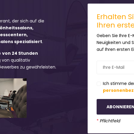
Erhalten S
erant, der sich auf die
Ihren erst
hönheitssalons,
nesscentern,
Geben Sie Ihre E-
lons spezialisiert
.
Neuigkeiten und 
auf Ihren ersten 
b
von 24 Stunden
 von qualitativ
 Gewerbes zu gewährleisten.
Ich stimme de
personenbez
ABONNIERE
*
Pflichtfeld