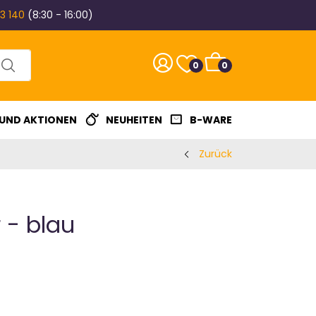
3 140
(8:30 - 16:00)
0
0
 UND AKTIONEN
NEUHEITEN
B-WARE
Zurück
 - blau