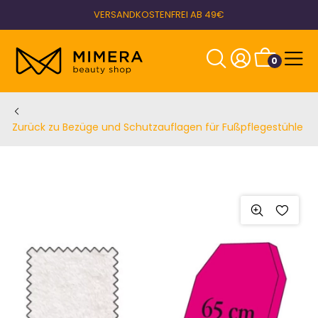
VERSANDKOSTENFREI AB 49€
0
Zurück zu Bezüge und Schutzauflagen für Fußpflegestühle