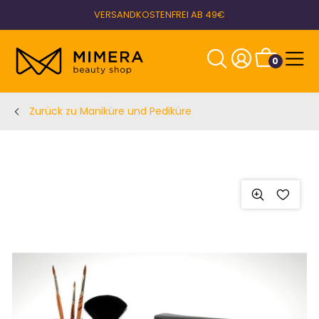
VERSANDKOSTENFREI AB 49€
0
Zurück zu Maniküre und Pediküre