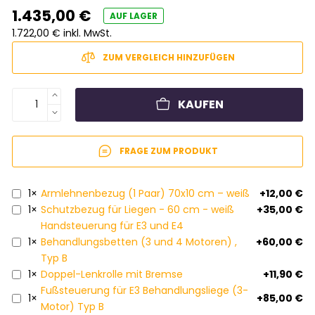
1.435,00 €
AUF LAGER
1.722,00 € inkl. MwSt.
ZUM VERGLEICH HINZUFÜGEN
KAUFEN
FRAGE ZUM PRODUKT
1×
Armlehnenbezug (1 Paar) 70x10 cm – weiß
+12,00 €
1×
Schutzbezug für Liegen - 60 cm - weiß
+35,00 €
Handsteuerung für E3 und E4
1×
Behandlungsbetten (3 und 4 Motoren) ,
+60,00 €
Typ B
1×
Doppel-Lenkrolle mit Bremse
+11,90 €
Fußsteuerung für E3 Behandlungsliege (3-
1×
+85,00 €
Motor) Typ B