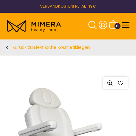
VERSANDKOSTENFREI AB 49€
0
Zurück zu Elektrische Kosmetikliegen