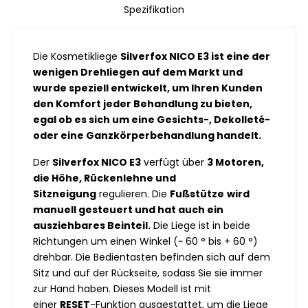
Spezifikation
Die Kosmetikliege
Silverfox NICO E3 ist eine der
wenigen Drehliegen auf dem Markt und
wurde speziell entwickelt, um Ihren Kunden
den Komfort jeder Behandlung zu bieten,
egal ob es sich um eine Gesichts-, Dekolleté-
oder eine Ganzkörperbehandlung handelt.
Der
Silverfox
NICO E3
verfügt über
3 Motoren,
die Höhe, Rückenlehne und
Sitzneigung
regulieren. Die
Fußstütze
wird
manuell gesteuert und hat auch ein
ausziehbares Beinteil.
Die Liege ist in beide
Richtungen um einen Winkel (~ 60 ° bis + 60 °)
drehbar. Die Bedientasten befinden sich auf dem
Sitz und auf der Rückseite, sodass Sie sie immer
zur Hand haben. Dieses Modell ist mit
einer
RESET
-Funktion ausgestattet, um die Liege