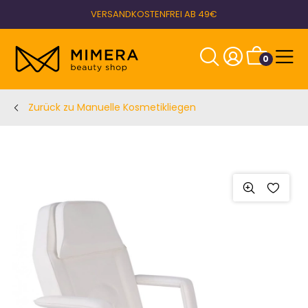
VERSANDKOSTENFREI AB 49€
0
Zurück zu Manuelle Kosmetikliegen