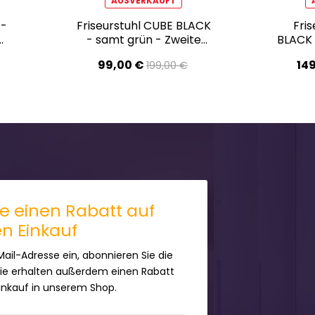
AUSVERKAUFT
 -
Friseurstuhl CUBE BLACK
Fri
- samt grün - Zweite
BLACK 
Wahl!
Z
99,00 €
14
199,00 €
ie einen Rabatt auf
en Einkauf
Mail-Adresse ein, abonnieren Sie die
Sie erhalten außerdem einen Rabatt
Einkauf in unserem Shop.