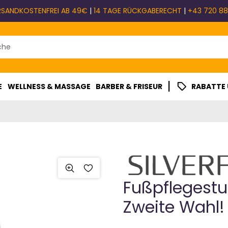
RSANDKOSTENFREI AB 49€
|
14 TAGE RÜCKGABERECHT
|
+43 720 88
|
E
WELLNESS & MASSAGE
BARBER & FRISEUR
RABATTE
Fußpflegestu
Zweite Wahl!