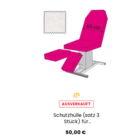
AUSVERKAUFT
Schutzhülle (satz 3
Stück) für
Fußpflegestuhl - 65 cm -
50,00 €
weiß