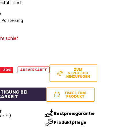
estuhl sind:
e
 Polsterung
ht schief
ZUM
- 30%
AUSVERKAUFT
VERGLEICH
HINZUFÜGEN
TIGUNG BEI
FRAGE ZUM
ARKEIT
PRODUKT
r
Bestpreisgarantie
 - Fr)
Produktpflege