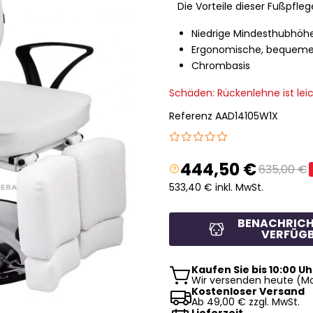
Die Vorteile dieser Fußpfleg
Niedrige Mindesthubhöh
Ergonomische, bequeme
Chrombasis
Schäden: Rückenlehne ist leic
Referenz
AAD14105W1X
444,50 €
635,00 €
533,40 € inkl. MwSt.
BENACHRICH
VERFÜGB
Kaufen Sie bis 10:00 Uh
Wir versenden heute (Mo
Kostenloser Versand
Ab 49,00 € zzgl. MwSt.
Lieferzeit