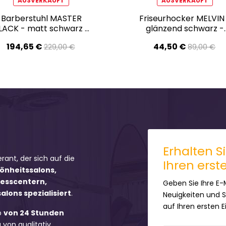
AUSVERKAUFT
AUSVERKAUFT
Barberstuhl MASTER
Friseurhocker MELVIN
LACK - matt schwarz -
glänzend schwarz -
Zweite Wahl!
Zweite Wahl
194,65 €
44,50 €
229,00 €
89,00 €
Erhalten S
erant, der sich auf die
Ihren erst
hönheitssalons,
nesscentern,
Geben Sie Ihre E-
lons spezialisiert
.
Neuigkeiten und 
auf Ihren ersten 
b
von 24 Stunden
 von qualitativ