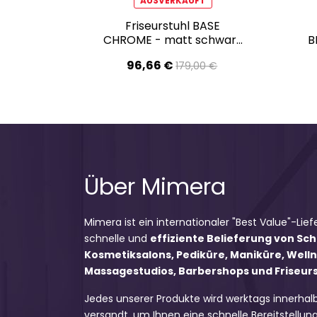
AUSVERKAUFT
Friseurstuhl BASE
CHROME - matt schwarz
B
- Zweite Wahl!
96,66 €
179,00 €
Über Mimera
Mimera ist ein internationaler "Best Value"-Lief
schnelle und
effiziente Belieferung von Sc
Kosmetiksalons, Pediküre, Maniküre, Well
Massagestudios, Barbershops und Friseursa
Jedes unserer Produkte wird werktags innerhal
versandt, um Ihnen eine schnelle Bereitstellung