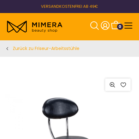
VERSANDKOSTENFREI AB 49€
0
Zurück zu Friseur-Arbeitsstühle