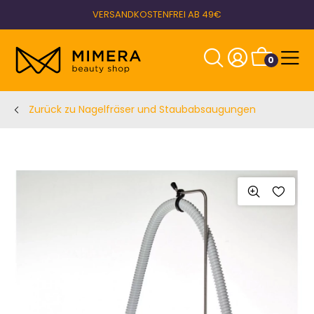
VERSANDKOSTENFREI AB 49€
0
Zurück zu Nagelfräser und Staubabsaugungen