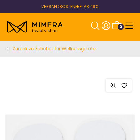
VERSANDKOSTENFREI AB 49€
0
Zurück zu Zubehör für Wellnessgeräte