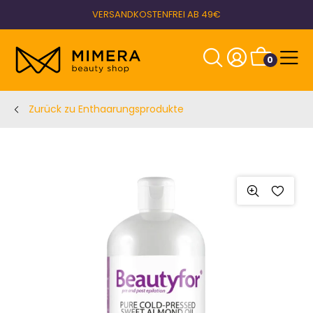
VERSANDKOSTENFREI AB 49€
0
Zurück zu Enthaarungsprodukte