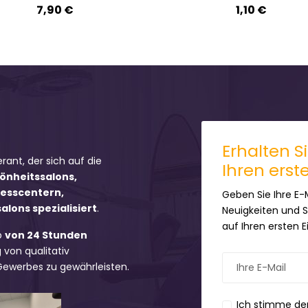
7,90 €
1,10 €
Erhalten S
erant, der sich auf die
Ihren erst
hönheitssalons,
nesscentern,
Geben Sie Ihre E-
lons spezialisiert
.
Neuigkeiten und 
auf Ihren ersten 
b
von 24 Stunden
 von qualitativ
 Gewerbes zu gewährleisten.
Ich stimme de