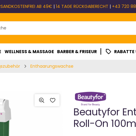
RSANDKOSTENFREI AB 49€
|
14 TAGE RÜCKGABERECHT
|
+43 720 88
|
E
WELLNESS & MASSAGE
BARBER & FRISEUR
RABATTE
gszubehör
Enthaarungswachse
Beautyfor E
Roll-On 100ml