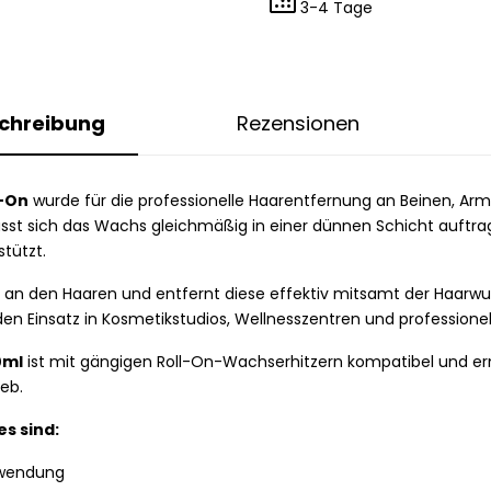
3-4 Tage
chreibung
Rezensionen
l-On
wurde für die professionelle Haarentfernung an Beinen, A
lässt sich das Wachs gleichmäßig in einer dünnen Schicht auftr
tützt.
 an den Haaren und entfernt diese effektiv mitsamt der Haarwu
r den Einsatz in Kosmetikstudios, Wellnesszentren und professione
0ml
ist mit gängigen Roll-On-Wachserhitzern kompatibel und er
eb.
s sind:
nwendung