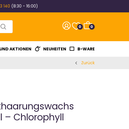
3 140
(8:30 - 16:00)
0
0
 UND AKTIONEN
NEUHEITEN
B-WARE
Zurück
nthaarungswachs
 – Chlorophyll