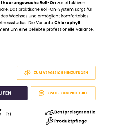
nthaarungswachs Roll-On
zur effektiven
are. Das praktische Roll-On-System sorgt für
 des Wachses und ermöglicht komfortables
llnessstudios. Die Variante
Chlorophyll
ment um eine beliebte professionelle Variante.
ZUM VERGLEICH HINZUFÜGEN
UFEN
FRAGE ZUM PRODUKT
r
Bestpreisgarantie
 - Fr)
Produktpflege