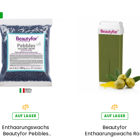
u
AUF LAGER
AUF LAGER
Enthaarungswachs
Beautyfor
Beautyfor Pebbles
Enthaarungswachs Rol
Azulene Cream 1000 g
On 100ml – Olive Oil