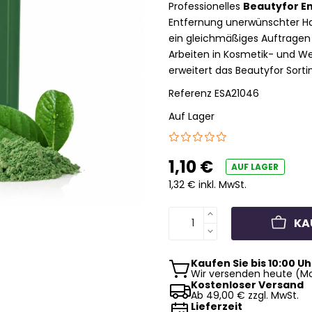
Professionelles
Beautyfor E
Entfernung unerwünschter Ha
ein gleichmäßiges Auftragen
Arbeiten in Kosmetik- und We
erweitert das Beautyfor Sorti
Referenz
ESA21046
Auf Lager
1,10 €
AUF LAGER
1,32 € inkl. MwSt.
KA
Kaufen Sie bis 10:00 Uh
Wir versenden heute (Mo
Kostenloser Versand
Ab 49,00 € zzgl. MwSt.
Lieferzeit