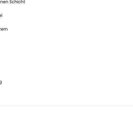
nnen Schicht
el
zern
g