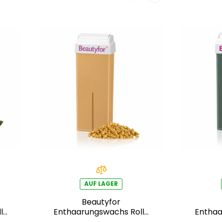
AUF LAGER
Beautyfor
l-
Enthaarungswachs Roll-
Enthaa
On 100ml – Gold
On 100