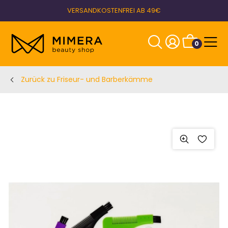
VERSANDKOSTENFREI AB 49€
0
Zurück zu Friseur- und Barberkämme