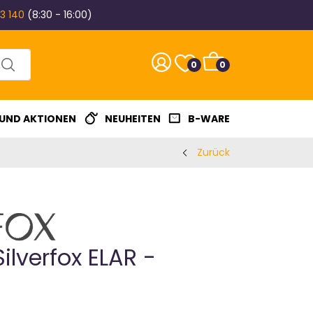
3 140
(8:30 - 16:00)
0
0
 UND AKTIONEN
NEUHEITEN
B-WARE
Zurück
Silverfox ELAR -