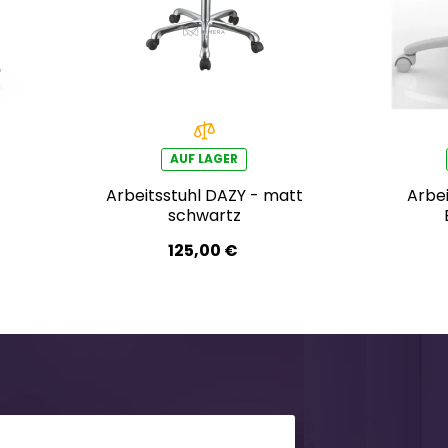
AUF LAGER
Arbeitsstuhl DAZY - matt
Arbei
schwartz
125,00 €