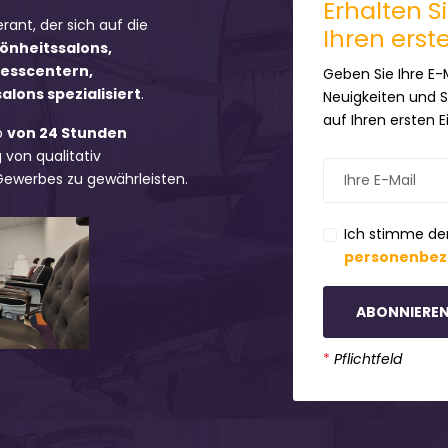
Erhalten S
erant, der sich auf die
Ihren erst
hönheitssalons,
nesscentern,
Geben Sie Ihre E-
lons spezialisiert
.
Neuigkeiten und 
auf Ihren ersten 
b
von 24 Stunden
 von qualitativ
 Gewerbes zu gewährleisten.
Ich stimme de
personenbez
ABONNIERE
*
Pflichtfeld