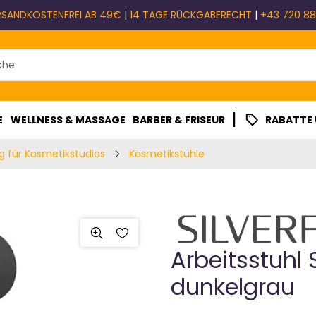
RSANDKOSTENFREI AB 49€
|
14 TAGE RÜCKGABERECHT
|
+43 720 88
|
E
WELLNESS & MASSAGE
BARBER & FRISEUR
RABATTE
g für Kosmetikstudios
Kosmetikstühle
Arbeitsstuhl 
dunkelgrau